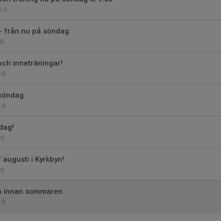
0
 - från nu på söndag
0
ch inneträningar!
0
 söndag
0
dag!
0
augusti i Kyrkbyn!
0
en innan sommaren
0