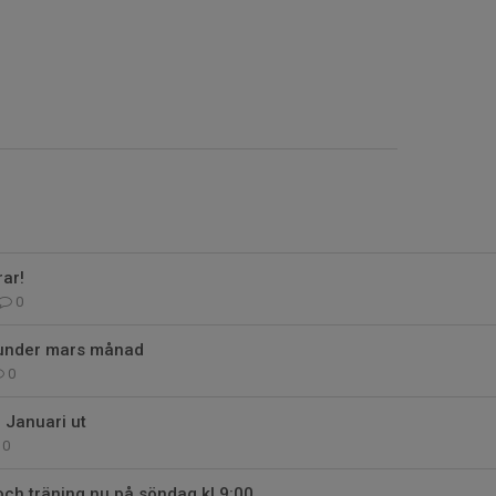
rar!
0
 under mars månad
0
- Januari ut
0
ch träning nu på söndag kl 9:00