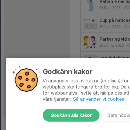
Vatten + melli
5 jun 2025
Cup på nation
1 jun 2025
Parkering vid 
27 maj 2025
Lag-indelning 
25 maj 2025
Godkänn kakor
Uppmaning
Vi använder oss av kakor (cookies) för 
21 maj 2025
webbplats ska fungera bra för dig. De
för webbanalys i syfte att hjälpa oss att
våra tjänster.
Så använder vi cookies
Godkänn alla kakor
Bara nödv
Tjäna pengar till laget