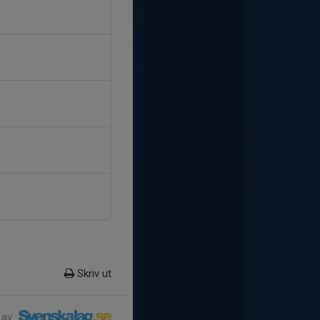
Skriv ut
 av