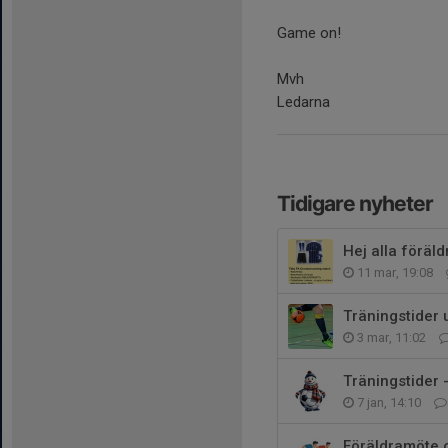
Game on!
Mvh
Ledarna
Tidigare nyheter
Hej alla föräld
11 mar, 19:08
Träningstider
3 mar, 11:02
Träningstider 
7 jan, 14:10
Föräldramöte o