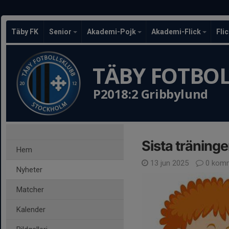
Täby FK
Senior
Akademi-Pojk
Akademi-Flick
Fli
TÄBY FOTBO
P2018:2 Gribbylund
Sista tränin
Hem
13 jun 2025
0 komm
Nyheter
Matcher
Kalender