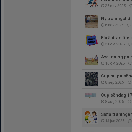
25 nov 2025
Ny träningstid
6 nov 2025
Föräldramöte o
21 okt 2025
Avslutning på
16 okt 2025
Cup nu på sön
8 sep 2025
Cup söndag 17 
8 aug 2025
Sista träning
13 jun 2025