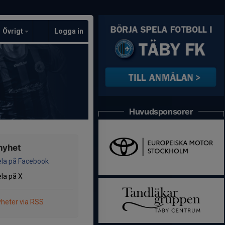
Övrigt
Logga in
Huvudsponsorer
nyhet
la på Facebook
la på X
heter via RSS