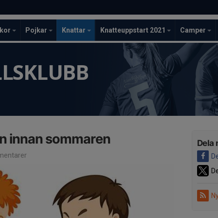
ckor
Pojkar
Knattar
Knatteuppstart 2021
Camper
LLSKLUBB
gen innan sommaren
Dela 
entarer
De
De
Ny