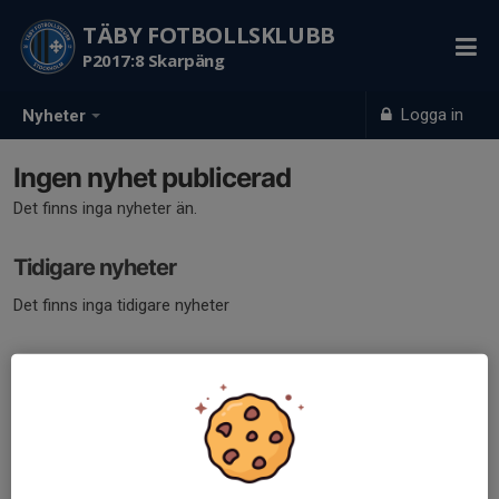
TÄBY FOTBOLLSKLUBB
P2017:8 Skarpäng
Logga in
Nyheter
Ingen nyhet publicerad
Det finns inga nyheter än.
Tidigare nyheter
Det finns inga tidigare nyheter