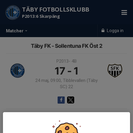
TÄBY FOTBOLLSKLUBB
P2013:6 Skarpäng
Logga in
Matcher
Täby FK - Sollentuna FK Öst 2
P2013- 4B
17 - 1
24 maj, 09:00, Tibblevallen (Täby
SC) 22
Samling 08:15
Endast kallade kunde anmäla sig till aktiviteten. 18 personer var kallade.
Logga in här