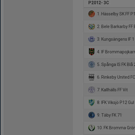
P2012- 3C
1. Hässelby SK FF P
2. Bele Barkarby FF 
3. Kungsängens IF 1
4. IF Brommapojkar
5. Spånga IS FK Blå 
6. Rinkeby United FC
7. Kallhälls FF Vit
8. IFK Viksjö P12 Gul
9. Täby FK 71
10. FK Bromma Grö