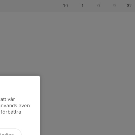
10
1
0
9
32
att vår
 används även
 förbättra