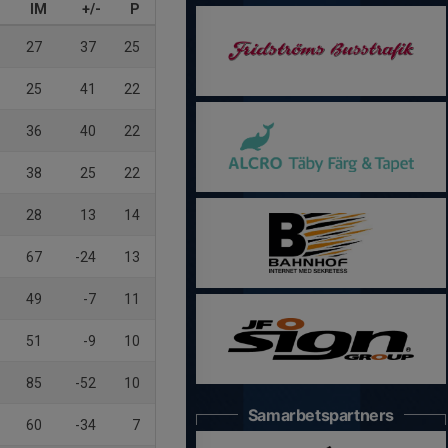
IM
+/-
P
27
37
25
25
41
22
36
40
22
38
25
22
28
13
14
67
-24
13
49
-7
11
51
-9
10
85
-52
10
Samarbetspartners
60
-34
7