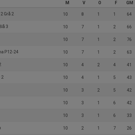
M
V
O
F
GM
12 Grå 2
10
8
1
1
64
Blå 3
10
7
1
2
66
10
7
1
2
76
na P12-24
10
7
1
2
63
2
10
4
2
4
41
 2
10
4
1
5
43
10
3
2
5
42
10
3
1
6
42
10
3
1
6
33
n
10
2
1
7
26