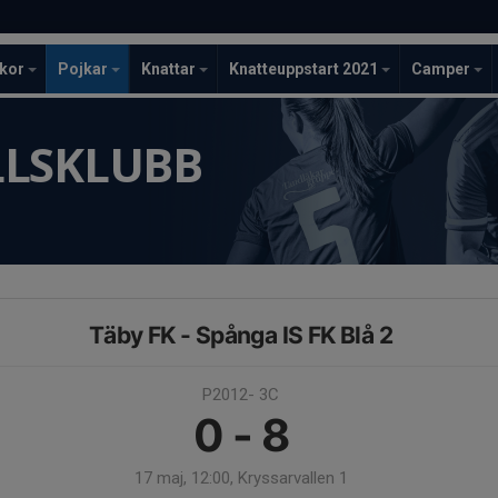
ckor
Pojkar
Knattar
Knatteuppstart 2021
Camper
LLSKLUBB
Täby FK - Spånga IS FK Blå 2
P2012- 3C
0 - 8
17 maj, 12:00, Kryssarvallen 1