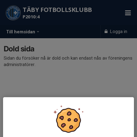
TÄBY FOTBOLLSKLUBB
P2010:4
Logga in
Till hemsidan
Dold sida
Sidan du försöker nå är dold och kan endast nås av föreningens
administratörer.