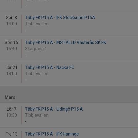
-
Sön 8
Täby FK P15 A - IFK Stocksund P15A
14:00
Tibblevallen
-
Sön 15
Täby FK P15 A - INSTÄLLD Västerås SK FK
15:40
Skarpäng 1
-
Lör 21
Täby FK P15 A - Nacka FC
18:00
Tibblevallen
-
Mars
Lör 7
Täby FK P15 A - Lidingö P15 A
13:30
Tibblevallen
-
Fre 13
Täby FK P15 A - IFK Haninge