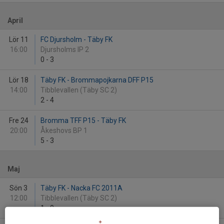
April
Lör 11
FC Djursholm - Täby FK
16:00
Djursholms IP 2
0
-
3
Lör 18
Täby FK - Brommapojkarna DFF P15
14:00
Tibblevallen (Täby SC 2)
2
-
4
Fre 24
Bromma TFF P15 - Täby FK
20:00
Åkeshovs BP 1
5
-
3
Maj
Sön 3
Täby FK - Nacka FC 2011A
12:00
Tibblevallen (Täby SC 2)
1
-
0