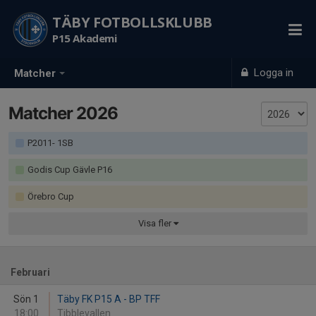
TÄBY FOTBOLLSKLUBB
P15 Akademi
Logga in
Matcher
Matcher 2026
P2011- 1SB
Godis Cup Gävle P16
Örebro Cup
Visa
fler
Februari
Sön 1
Täby FK P15 A - BP TFF
18:00
Tibblevallen