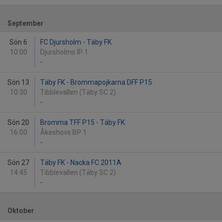
September
Sön 6
FC Djursholm - Täby FK
10:00
Djursholms IP 1
-
Sön 13
Täby FK - Brommapojkarna DFF P15
10:30
Tibblevallen (Täby SC 2)
-
Sön 20
Bromma TFF P15 - Täby FK
16:00
Åkeshovs BP 1
-
Sön 27
Täby FK - Nacka FC 2011A
14:45
Tibblevallen (Täby SC 2)
-
Oktober