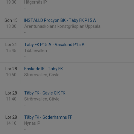
19:30
Hägernäs IP
-
Sön 15
INSTÄLLD Procyon BK - Täby FK P15 A
13:00
Ärentunaskolans konstgräsplan Uppsala
-
Lör 21
Täby FK P15 A - Vasalund P15 A
15:45
Tibblevallen
-
Lör 28
Enskede IK - Täby FK
10:50
Strömvallen, Gävle
-
Lör 28
Täby FK - Gävle GIK FK
11:40
Strömvallen, Gävle
-
Lör 28
Täby FK - Söderhamns FF
14:10
Nynäs IP
-