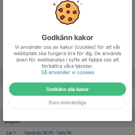
Fre 8
IFK Stocksund 1 - Täby FK
20:00
Danderyds Gymnasiums IP 2
4
-
5
Sön 24
Täby FK - Boo FF P15
10:30
Tibblevallen (Täby SC 2)
Godkänn kakor
6
-
1
Vi använder oss av kakor (cookies) för att vår
Sön 31
Boo FF P15 - Täby FK
webbplats ska fungera bra för dig. De används
14:30
Myrsjö IP 1
även för webbanalys i syfte att hjälpa oss att
1
-
6
förbättra våra tjänster.
Så använder vi cookies
Juni
Godkänn alla kakor
Ons 10
Täby FK - IFK Stocksund 1
20:15
Tibblevallen (Täby SC 2)
Bara nödvändiga
4
-
1
Augusti
Lör 1
Västerås SK FK - Täby FK