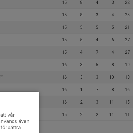
15
8
4
3
22
15
8
3
4
25
15
5
5
5
21
15
5
4
6
27
15
4
7
4
27
16
3
5
8
19
FF
16
3
3
10
13
16
1
7
8
16
16
2
3
11
15
att vår
15
2
2
11
11
 används även
 förbättra