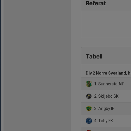
Referat
Tabell
Div 2 Norra Svealand, h
1. Sunnersta AIF
2. Skiljebo SK
3. Ängby IF
4. Täby FK