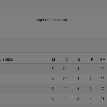
Inget referat skrivet
err 2026
M
V
O
F
GM
15
10
4
1
39
16
10
4
2
36
15
9
4
2
27
16
9
3
4
31