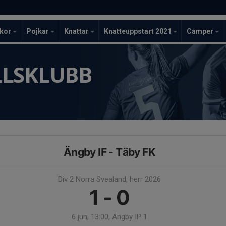
ckor
Pojkar
Knattar
Knatteuppstart 2021
Camper
LLSKLUBB
Ängby IF - Täby FK
Div 2 Norra Svealand, herr 2026
1 - 0
6 jun, 13:00, Ängby IP 1