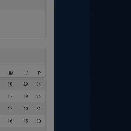
IM
+/-
P
10
29
34
17
19
34
17
10
31
16
15
30