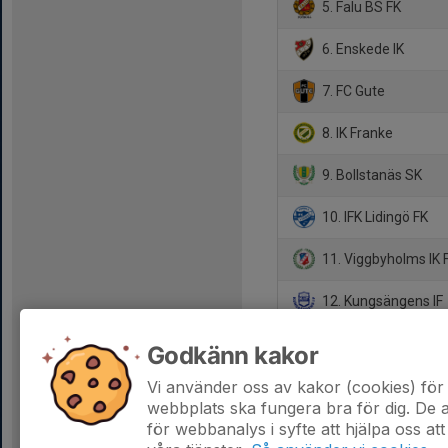
5. Falu BS FK
6. Enskede IK
7. FC Gute
8. IK Franke
9. Bollstanäs SK
10. IFK Lidingö FK
11. Viggbyholms IK 
12. Kungsängens IF
13. Korsnäs IF FK
Godkänn kakor
14. Helges IF
Vi använder oss av kakor (cookies) för 
webbplats ska fungera bra för dig. De
för webbanalys i syfte att hjälpa oss att