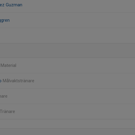
irez Guzman
ggren
o
Material
ko
Målvaktstränare
nare
Tränare