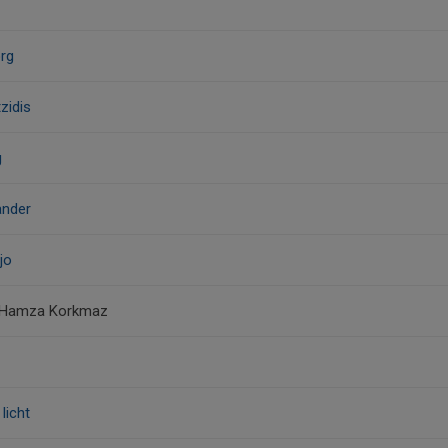
org
tzidis
g
ander
jo
 Hamza Korkmaz
 licht