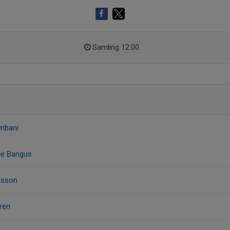
Samling 12:00
mbani
le Bangus
nsson
ren