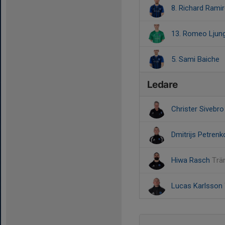
8. Richard Ram
13. Romeo Ljun
5. Sami Baiche
Ledare
Christer Sivebr
Dmitrijs Petren
Hiwa Rasch
Trä
Lucas Karlsson