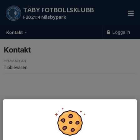
TÄBY FOTBOLLSKLUBB
F2021:4 Näsbypark
Logga in
Kontakt
Kontakt
HEMMAPLAN
Tibblevallen