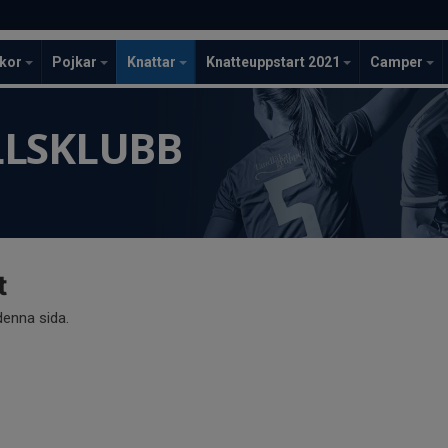
ckor
Pojkar
Knattar
Knatteuppstart 2021
Camper
LLSKLUBB
t
 denna sida.