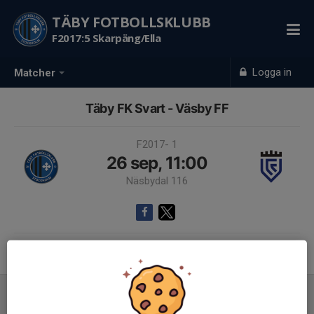
TÄBY FOTBOLLSKLUBB
F2017:5 Skarpäng/Ella
Logga in
Matcher
Täby FK Svart - Väsby FF
F2017- 1
26 sep, 11:00
Näsbydal 116
Samling 10:30
Inför match