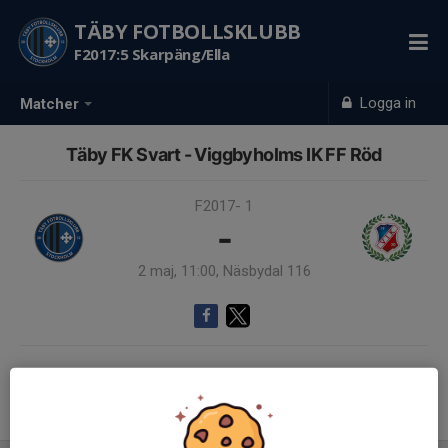
TÄBY FOTBOLLSKLUBB
F2017:5 Skarpäng/Ella
Logga in
Matcher
Täby FK Svart - Viggbyholms IK FF Röd
F2017- 1
-
2 maj, 11:00, Näsbydal 116
Samling 10:30
Endast kallade kunde anmäla sig till aktiviteten. 8 personer var kallade.
Logga in här