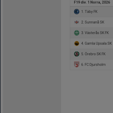
F19 div. 1 Norra, 2026
1. Täby FK
2. Sunnanå SK
3. Västerås SK FK
4. Gamla Upsala SK
5. Örebro SK FK
6. FC Djursholm