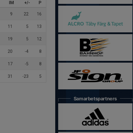
IM
+/-
P
9
22
16
11
5
13
19
5
12
20
-4
8
17
-5
8
31
-23
5
Samarbetspartners