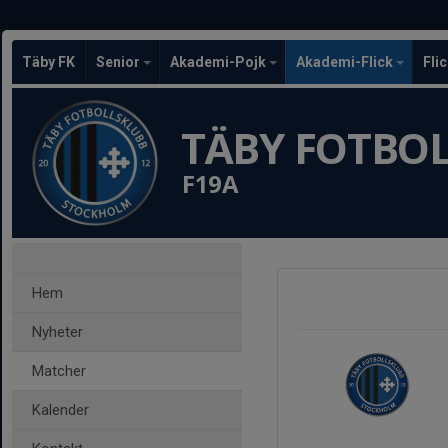
Täby FK
Senior
Akademi-Pojk
Akademi-Flick
Fli
TÄBY FOTBO
F19A
Hem
Nyheter
Matcher
Kalender