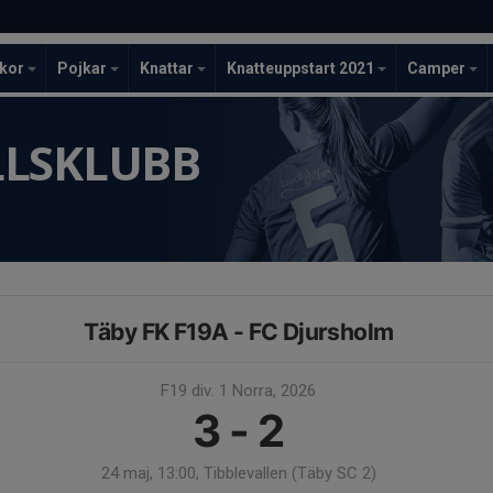
ckor
Pojkar
Knattar
Knatteuppstart 2021
Camper
LLSKLUBB
Täby FK F19A - FC Djursholm
F19 div. 1 Norra, 2026
3 - 2
24 maj, 13:00, Tibblevallen (Täby SC 2)