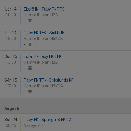
Lör 14
Ekerö IK - Täby FK TFK
10:30
Hamre IP plan H2A
-
Lör 14
Täby FK TFK - Sickla IF
13:50
Hamre IP plan H5KGB
-
Sön 15
Irsta IF - Täby FK TFK
13:50
Hamre IP plan H2B
-
Sön 15
Täby FK TFK - Erikslunds KF
17:10
Hamre IP plan H5KGA
-
Augusti
Sön 24
Täby FK - Spånga IS FK 22
08:45
Näsbydal 11