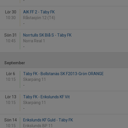
-
Lör 30
AIK FF 2 - Täby FK
10:30
Råstasjön 12 (T4)
-
Sön 31
Norrtulls SK Blå S - Täby FK
10:45
Norra Real 1
-
September
Lör 6
Täby FK - Bollstanäs SK F2013-Grön ORANGE
10:15
Skarpäng 11
-
Lör 13
Täby FK - Erikslunds KF Vit
10:15
Skarpäng 11
-
Sön 14
Erikslunds KF Guld - Täby FK
10:15
Erikslunds BP 11