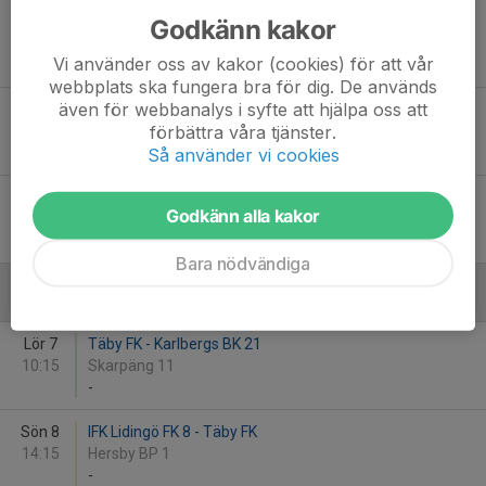
Lör 24
Österåker United FK - Täby FK
Godkänn kakor
13:00
Söra Bollplan
Vi använder oss av kakor (cookies) för att vår
-
webbplats ska fungera bra för dig. De används
även för webbanalys i syfte att hjälpa oss att
Sön 25
Vallentuna BK 1 - Täby FK
förbättra våra tjänster.
10:30
Vallentuna IP 31
Så använder vi cookies
-
Lör 31
Täby FK - Spånga IS FK 1
Godkänn alla kakor
10:15
Skarpäng 11
-
Bara nödvändiga
Juni
Lör 7
Täby FK - Karlbergs BK 21
10:15
Skarpäng 11
-
Sön 8
IFK Lidingö FK 8 - Täby FK
14:15
Hersby BP 1
-