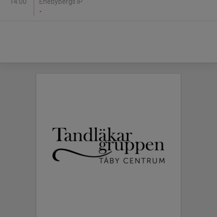
14:00
Enebybergs IP
-