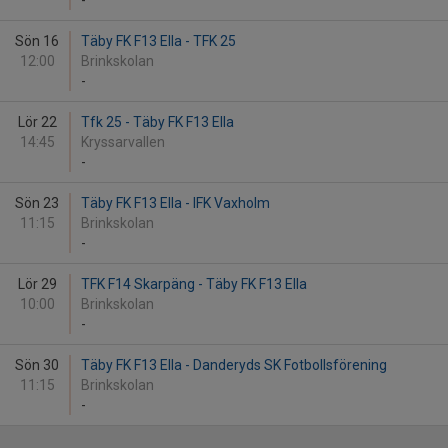
-
Sön 16
Täby FK F13 Ella - TFK 25
12:00
Brinkskolan
-
Lör 22
Tfk 25 - Täby FK F13 Ella
14:45
Kryssarvallen
-
Sön 23
Täby FK F13 Ella - IFK Vaxholm
11:15
Brinkskolan
-
Lör 29
TFK F14 Skarpäng - Täby FK F13 Ella
10:00
Brinkskolan
-
Sön 30
Täby FK F13 Ella - Danderyds SK Fotbollsförening
11:15
Brinkskolan
-