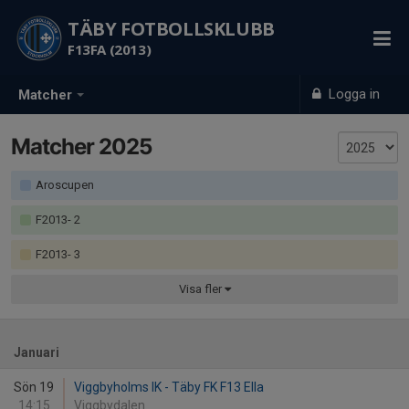
TÄBY FOTBOLLSKLUBB
F13FA (2013)
Logga in
Matcher
Matcher 2025
Aroscupen
F2013- 2
F2013- 3
Visa
fler
Januari
Sön 19
Viggbyholms IK - Täby FK F13 Ella
14:15
Viggbydalen