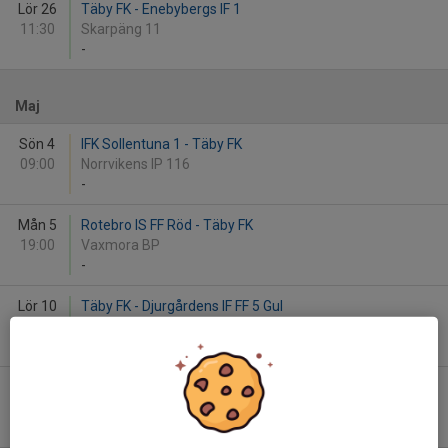
Lör 26
Täby FK - Enebybergs IF 1
11:30
Skarpäng 11
-
Maj
Sön 4
IFK Sollentuna 1 - Täby FK
09:00
Norrvikens IP 116
-
Mån 5
Rotebro IS FF Röd - Täby FK
19:00
Vaxmora BP
-
Lör 10
Täby FK - Djurgårdens IF FF 5 Gul
10:15
Skarpäng 11
-
Fre 16
Bollstanäs SK F2013-Grön VIT - Täby FK
18:45
Bollstanäs IP 21
-