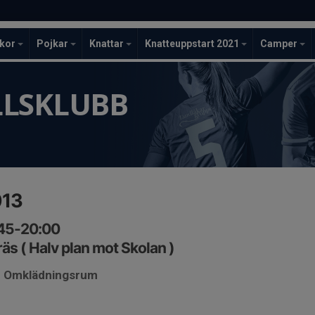
ckor
Pojkar
Knattar
Knatteuppstart 2021
Camper
LLSKLUBB
013
:45-20:00
äs ( Halv plan mot Skolan )
le Omklädningsrum