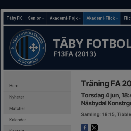
Täby FK
Senior
Akademi-Pojk
Akademi-Flick
Fli
TÄBY FOTBO
F13FA (2013)
Träning FA 2
Hem
Torsdag 4 jun, 18
Nyheter
Näsbydal Konstrgr
Matcher
Samling: 18:15, Tibb
Kalender