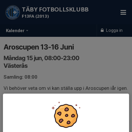
TÄBY FOTBOLLSKLUBB
F13FA (2013)
Logga in
Kalender
Aroscupen 13-16 Juni
Måndag 15 jun, 08:00-23:00
Västerås
Samling: 08:00
Vi behöver veta om vi kan ställa upp i Aroscupen iår igen.
Blir kostnad ca 2500-3000kr per spelare.
Svara på kallelsen tack.