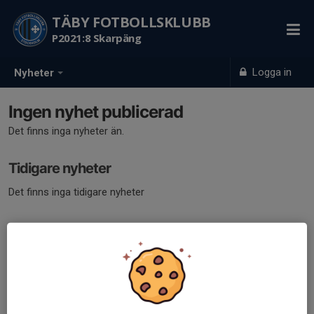
TÄBY FOTBOLLSKLUBB
P2021:8 Skarpäng
Logga in
Nyheter
Ingen nyhet publicerad
Det finns inga nyheter än.
Tidigare nyheter
Det finns inga tidigare nyheter