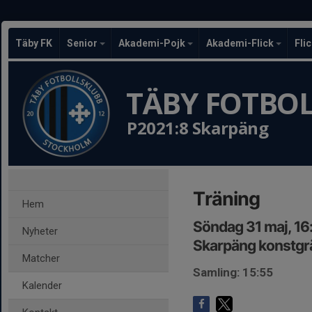
Täby FK
Senior
Akademi-Pojk
Akademi-Flick
Fli
TÄBY FOTBO
P2021:8 Skarpäng
Träning
Hem
Söndag 31 maj, 16
Nyheter
Skarpäng konstgr
Matcher
Samling: 15:55
Kalender