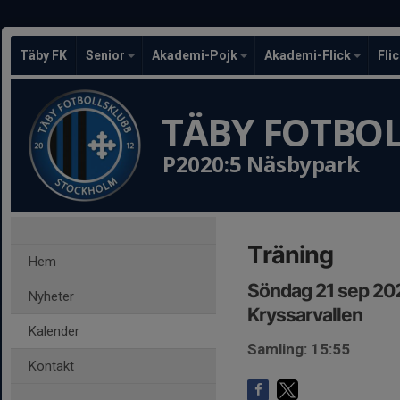
Täby FK
Senior
Akademi-Pojk
Akademi-Flick
Fli
TÄBY FOTBO
P2020:5 Näsbypark
Träning
Hem
Söndag 21 sep 20
Nyheter
Kryssarvallen
Kalender
Samling: 15:55
Kontakt