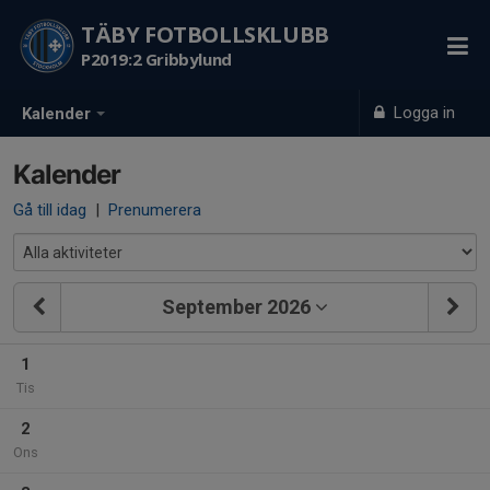
TÄBY FOTBOLLSKLUBB
P2019:2 Gribbylund
Logga in
Kalender
Kalender
Gå till idag
|
Prenumerera
September 2026
1
Tis
2
Ons