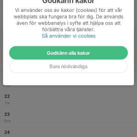
Godkänn kakor
Tor
Vi använder oss av kakor (cookies) för att vår
18
webbplats ska fungera bra för dig. De används
Fre
även för webbanalys i syfte att hjälpa oss att
förbättra våra tjänster.
19
Så använder vi cookies
Lör
20
Godkänn alla kakor
Sön
Bara nödvändiga
v.39
21
Mån
22
Tis
23
Ons
24