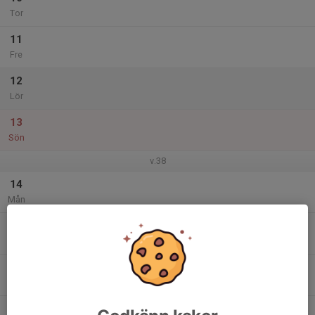
Tor
11
Fre
12
Lör
13
Sön
v.38
14
Mån
15
Tis
16
Ons
17