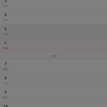
3
Tor
4
Fre
5
Lör
6
Sön
v.37
7
Mån
8
Tis
9
Ons
10