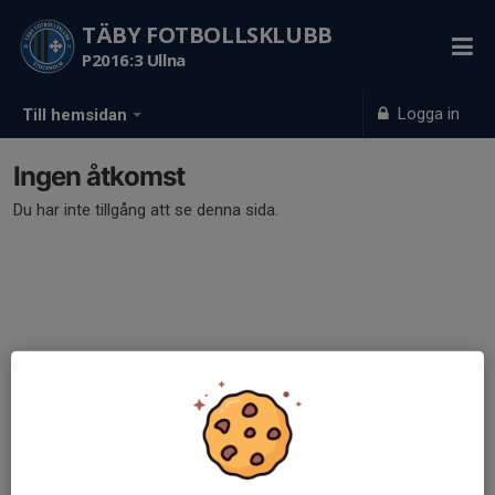
TÄBY FOTBOLLSKLUBB
P2016:3 Ullna
Logga in
Till hemsidan
Ingen åtkomst
Du har inte tillgång att se denna sida.