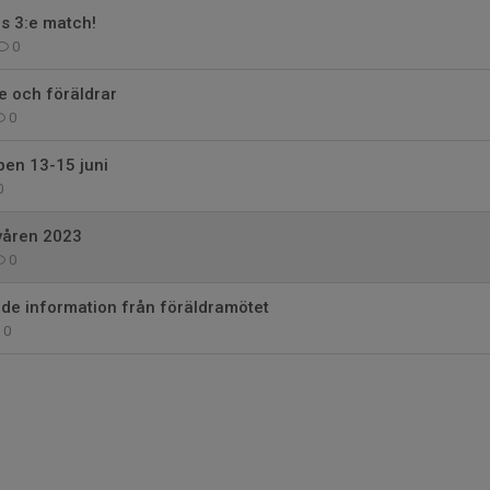
ns 3:e match!
0
re och föräldrar
0
pen 13-15 juni
0
våren 2023
0
e information från föräldramötet
0