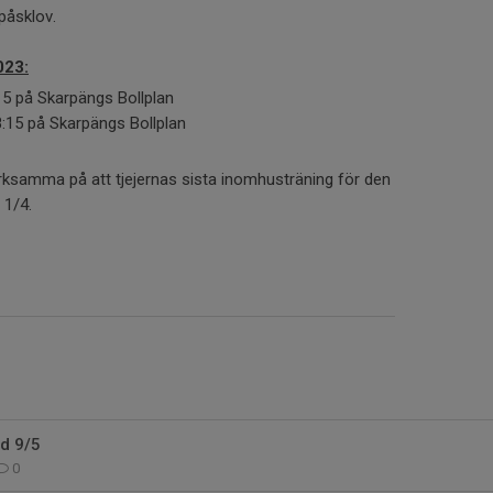
påsklov.
023:
15 på Skarpängs Bollplan
8:15 på Skarpängs Bollplan
ärksamma på att tjejernas sista inomhusträning för den
g 1/4.
rd 9/5
0