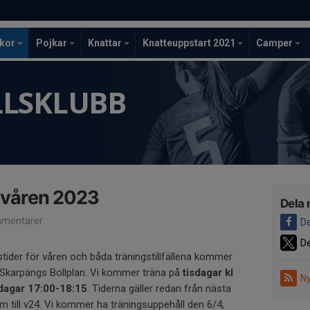
ckor
Pojkar
Knattar
Knatteuppstart 2021
Camper
LLSKLUBB
 våren 2023
Dela 
mentarer
De
De
gstider för våren och båda träningstillfällena kommer
 Skarpängs Bollplan. Vi kommer träna på
tisdagar kl
Ny
dagar 17:00-18:15
. Tiderna gäller redan från nästa
m till v24. Vi kommer ha träningsuppehåll den 6/4,