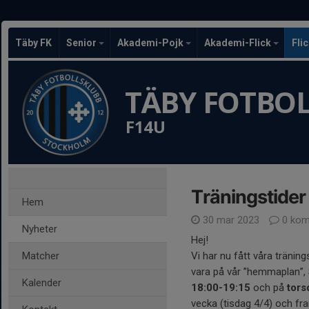
Täby FK
Senior
Akademi-Pojk
Akademi-Flick
Fli
TÄBY FOTBO
F14U
Träningstider
Hem
30 mar 2023
0 kom
Nyheter
Hej!
Matcher
Vi har nu fått våra tränin
vara på vår ”hemmaplan”,
Kalender
18:00-19:15
och på
tors
vecka (tisdag 4/4) och fra