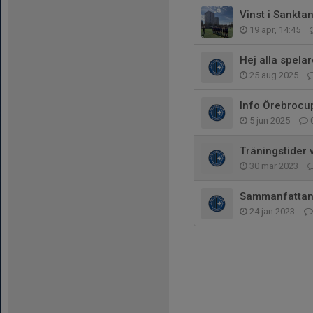
Vinst i Sankta
19 apr, 14:45
Hej alla spela
25 aug 2025
Info Örebrocu
5 jun 2025
Träningstider 
30 mar 2023
Sammanfattand
24 jan 2023