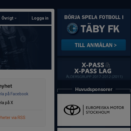
Övrigt
Logga in
nyhet
Huvudsponsorer
la på Facebook
la på X
heter via RSS