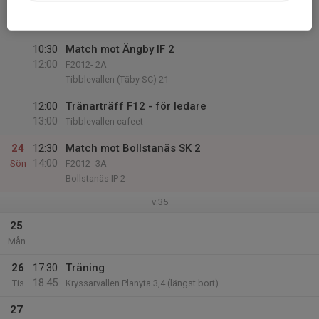
10:30
Lör
F2012- 4A
Tibblevallen (Täby SC) 21
10:30
Match mot Ängby IF 2
12:00
F2012- 2A
Tibblevallen (Täby SC) 21
12:00
Tränarträff F12 - för ledare
13:00
Tibblevallen cafeet
24
12:30
Match mot Bollstanäs SK 2
14:00
Sön
F2012- 3A
Bollstanäs IP 2
v.35
25
Mån
26
17:30
Träning
18:45
Tis
Kryssarvallen Planyta 3,4 (längst bort)
27