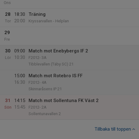
Ons
28
18:30
Träning
20:00
Tor
Kryssarvallen - Helplan
29
Fre
30
09:00
Match mot Enebybergs IF 2
10:30
Lör
F2012- 3A
Tibblevallen (Täby SC) 21
15:00
Match mot Rotebro IS FF
16:30
F2012- 4A
Skinnaråsens IP 21
31
14:15
Match mot Sollentuna FK Väst 2
15:45
Sön
F2012- 2A
Sollentunavallen 2
Tillbaka till toppen