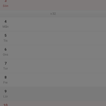
3
Sön
v.32
4
Mån
5
Tis
6
Ons
7
Tor
8
Fre
9
Lör
10