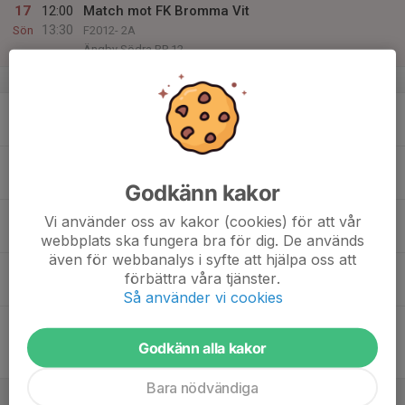
17
12:00
Match mot FK Bromma Vit
13:30
Sön
F2012- 2A
Ängby Södra BP 12
v.34
18
Mån
19
17:30
Träning
18:45
Tis
Kryssarvallen Planyta 3,4 (längst bort)
Godkänn kakor
20
Vi använder oss av kakor (cookies) för att vår
Ons
webbplats ska fungera bra för dig. De används
även för webbanalys i syfte att hjälpa oss att
21
18:45
Träning
förbättra våra tjänster.
20:00
Tor
Kryssarvallen - Helplan
Så använder vi cookies
22
19:30
Match mot IFK Viksjö F12- Blå
21:00
Fre
F2012- 2A
Godkänn alla kakor
Kryssarvallen 1
Bara nödvändiga
23
09:00
Match mot IFK Sollentuna 2