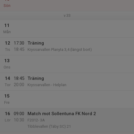
Sön
v.33
11
Mån
12
17:30
Träning
18:45
Tis
Kryssarvallen Planyta 3,4 (längst bort)
13
Ons
14
18:45
Träning
20:00
Tor
Kryssarvallen - Helplan
15
Fre
16
09:00
Match mot Sollentuna FK Nord 2
10:30
Lör
F2012- 3A
Tibblevallen (Täby SC) 21