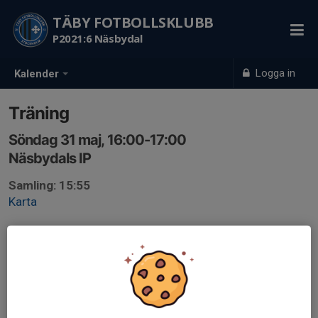
TÄBY FOTBOLLSKLUBB
P2021:6 Näsbydal
Logga in
Kalender
Träning
Söndag 31 maj, 16:00-17:00
Näsbydals IP
Samling: 15:55
Karta