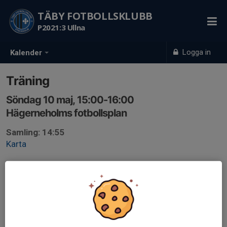
TÄBY FOTBOLLSKLUBB
P2021:3 Ullna
Logga in
Kalender
Träning
Söndag 10 maj, 15:00-16:00
Hägerneholms fotbollsplan
Samling: 14:55
Karta