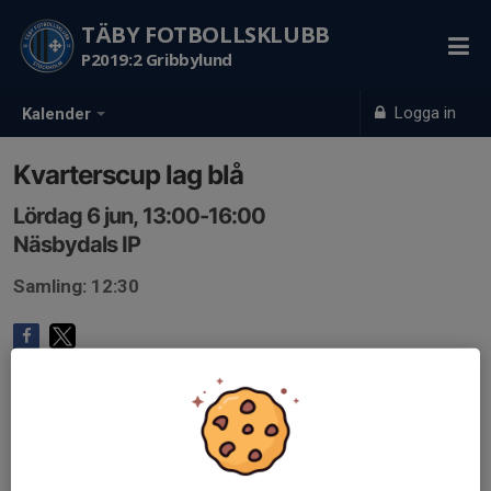
TÄBY FOTBOLLSKLUBB
P2019:2 Gribbylund
Logga in
Kalender
Kvarterscup lag blå
Lördag 6 jun, 13:00-16:00
Näsbydals IP
Samling: 12:30