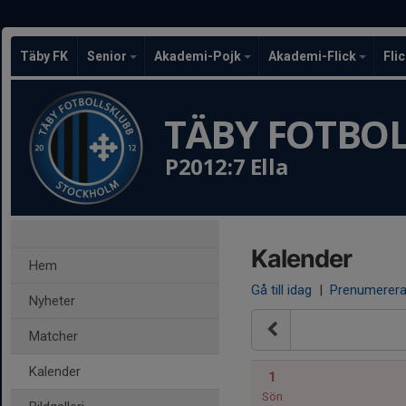
Täby FK
Senior
Akademi-Pojk
Akademi-Flick
Fli
TÄBY FOTBO
P2012:7 Ella
Kalender
Hem
Gå till idag
|
Prenumerer
Nyheter
Matcher
Kalender
1
Sön