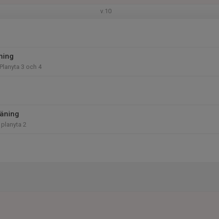
v.10
ning
Planyta 3 och 4
äning
 planyta 2