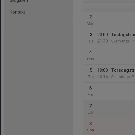
Bildgalleri
Kontakt
2
Mån
3
20:00
Tisdagsträ
21:30
Tis
Skarpängs IP 
4
Ons
5
19:00
Torsdagstr
20:15
Tor
Skarpängs IP,
6
Fre
7
Lör
8
Sön