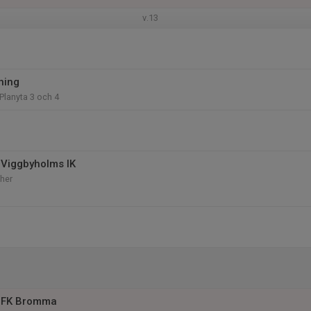
v.13
ning
Planyta 3 och 4
Viggbyholms IK
her
 FK Bromma