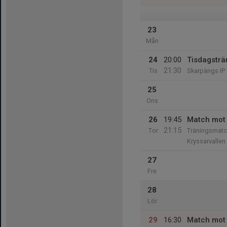
23
Mån
24
20:00
Tisdagsträ
21:30
Tis
Skarpängs IP 
25
Ons
26
19:45
Match mot 
21:15
Tor
Träningsmatc
Kryssarvallen
27
Fre
28
Lör
29
16:30
Match mot