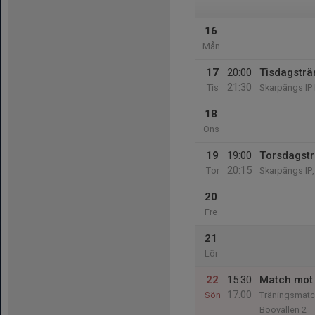
16
Mån
17
20:00
Tisdagsträ
21:30
Tis
Skarpängs IP 
18
Ons
19
19:00
Torsdagstr
20:15
Tor
Skarpängs IP,
20
Fre
21
Lör
22
15:30
Match mot 
17:00
Sön
Träningsmatc
Boovallen 2