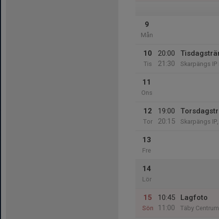
9
Mån
10
20:00
Tisdagsträ
21:30
Tis
Skarpängs IP 
11
Ons
12
19:00
Torsdagstr
20:15
Tor
Skarpängs IP,
13
Fre
14
Lör
15
10:45
Lagfoto
11:00
Sön
Täby Centrum