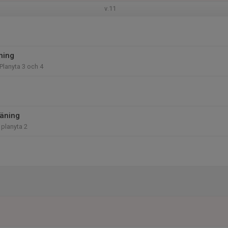
v.11
ning
Planyta 3 och 4
äning
 planyta 2