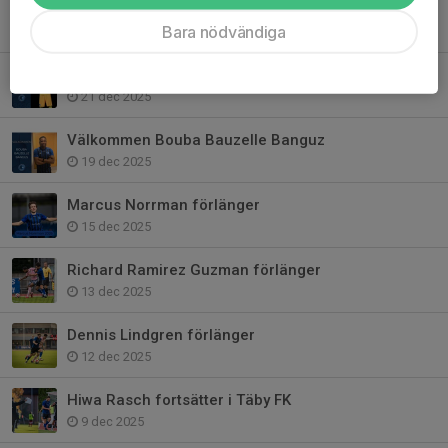
Välkommen Felix Jaldeborg
Bara nödvändiga
30 jan, 17:00
Philip Noori Perrone flyttas upp
21 dec 2025
Välkommen Bouba Bauzelle Banguz
19 dec 2025
Marcus Norrman förlänger
15 dec 2025
Richard Ramirez Guzman förlänger
13 dec 2025
Dennis Lindgren förlänger
12 dec 2025
Hiwa Rasch fortsätter i Täby FK
9 dec 2025