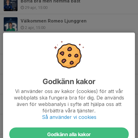
Borta bra men hemma bäst
29 apr, 15:00
Välkommen Romeo Ljunggren
2 apr, 15:00
Premiärvecka - Vi tog tempen på Lucas “Kuba” Karlsson
27 mar, 15:02
Välkommen Anthony Wambani!
19 mar, 15:00
Godkänn kakor
Välkommen Isac Spendal!
17 mar, 15:00
Vi använder oss av kakor (cookies) för att vår
webbplats ska fungera bra för dig. De används
Välkommen Hem Conrad!
även för webbanalys i syfte att hjälpa oss att
5 mar, 15:00
förbättra våra tjänster.
Så använder vi cookies
Välkommen Ewan Gordon
25 feb, 15:00
Godkänn alla kakor