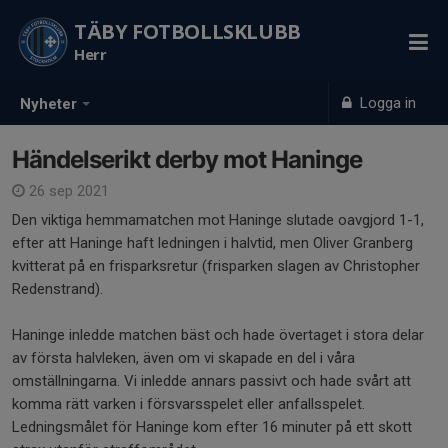
TÄBY FOTBOLLSKLUBB
Herr
Logga in
Nyheter
Händelserikt derby mot Haninge
26 sep 2021
Den viktiga hemmamatchen mot Haninge slutade oavgjord 1-1,
efter att Haninge haft ledningen i halvtid, men Oliver Granberg
kvitterat på en frisparksretur (frisparken slagen av Christopher
Redenstrand).
Haninge inledde matchen bäst och hade övertaget i stora delar
av första halvleken, även om vi skapade en del i våra
omställningarna. Vi inledde annars passivt och hade svårt att
komma rätt varken i försvarsspelet eller anfallsspelet.
Ledningsmålet för Haninge kom efter 16 minuter på ett skott