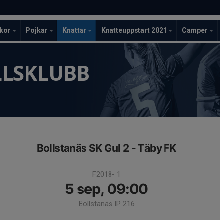
ckor
Pojkar
Knattar
Knatteuppstart 2021
Camper
LLSKLUBB
Bollstanäs SK Gul 2 - Täby FK
F2018- 1
5 sep, 09:00
Bollstanäs IP 216