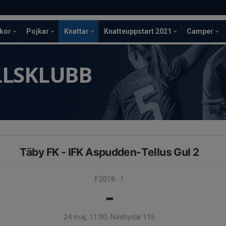
ckor
Pojkar
Knattar
Knatteuppstart 2021
Camper
LLSKLUBB
Täby FK - IFK Aspudden-Tellus Gul 2
F2018- 1
-
24 maj, 11:00, Näsbydal 116