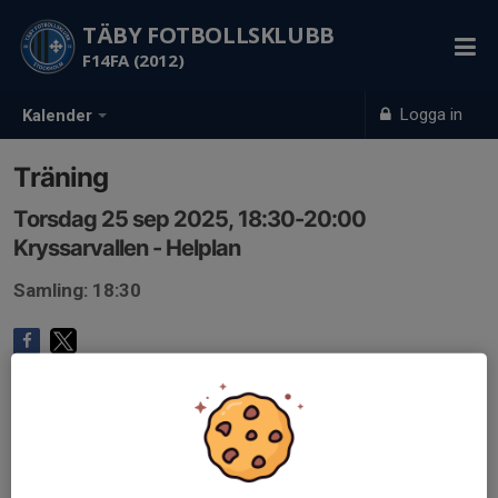
TÄBY FOTBOLLSKLUBB
F14FA (2012)
Logga in
Kalender
Träning
Torsdag 25 sep 2025, 18:30-20:00
Kryssarvallen - Helplan
Samling: 18:30