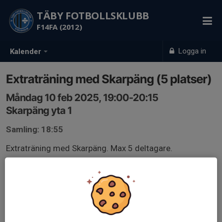
TÄBY FOTBOLLSKLUBB
F14FA (2012)
Logga in
Kalender
Extraträning med Skarpäng (5 platser)
Måndag 10 feb 2025, 19:00-20:15
Skarpäng yta 1
Samling: 18:55
Extraträning med Skarpäng. Max 5 deltagare.