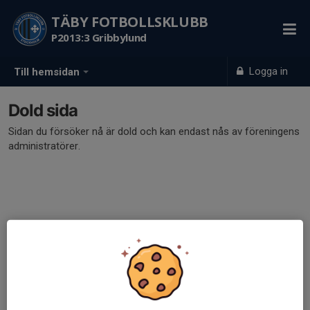
TÄBY FOTBOLLSKLUBB
P2013:3 Gribbylund
Logga in
Till hemsidan
Dold sida
Sidan du försöker nå är dold och kan endast nås av föreningens
administratörer.