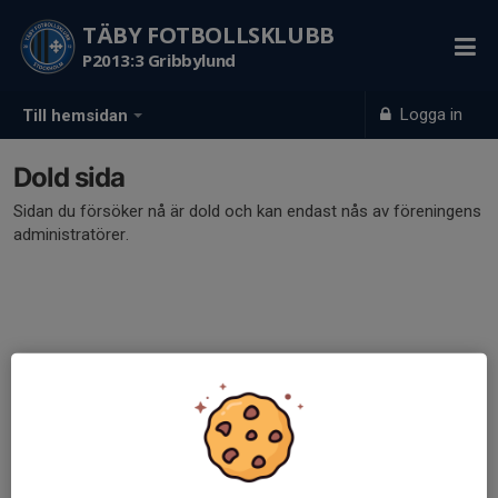
TÄBY FOTBOLLSKLUBB
P2013:3 Gribbylund
Logga in
Till hemsidan
Dold sida
Sidan du försöker nå är dold och kan endast nås av föreningens
administratörer.