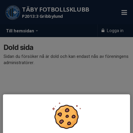
TÄBY FOTBOLLSKLUBB
P2013:3 Gribbylund
Logga in
Till hemsidan
Dold sida
Sidan du försöker nå är dold och kan endast nås av föreningens
administratörer.