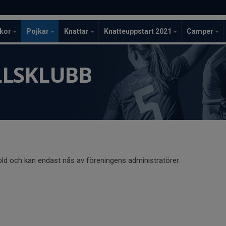
ckor
Pojkar
Knattar
Knatteuppstart 2021
Camper
LLSKLUBB
old och kan endast nås av föreningens administratörer.