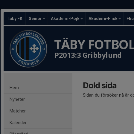
Täby FK
Senior
Akademi-Pojk
Akademi-Flick
Fli
TÄBY FOTBO
P2013:3 Gribbylund
Dold sida
Hem
Sidan du försöker nå är d
Nyheter
Matcher
Kalender