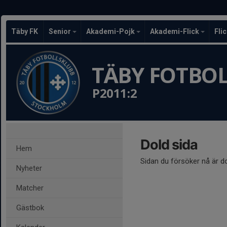
Täby FK
Senior
Akademi-Pojk
Akademi-Flick
Fli
TÄBY FOTBO
P2011:2
Dold sida
Hem
Sidan du försöker nå är d
Nyheter
Matcher
Gästbok