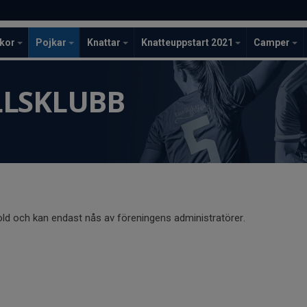
ckor
Pojkar
Knattar
Knatteuppstart 2021
Camper
LLSKLUBB
old och kan endast nås av föreningens administratörer.