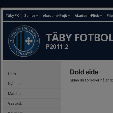
Täby FK
Senior
Akademi-Pojk
Akademi-Flick
Fli
TÄBY FOTBO
P2011:2
Dold sida
Hem
Sidan du försöker nå är d
Nyheter
Matcher
Gästbok