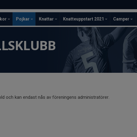
ckor
Pojkar
Knattar
Knatteuppstart 2021
Camper
LLSKLUBB
old och kan endast nås av föreningens administratörer.