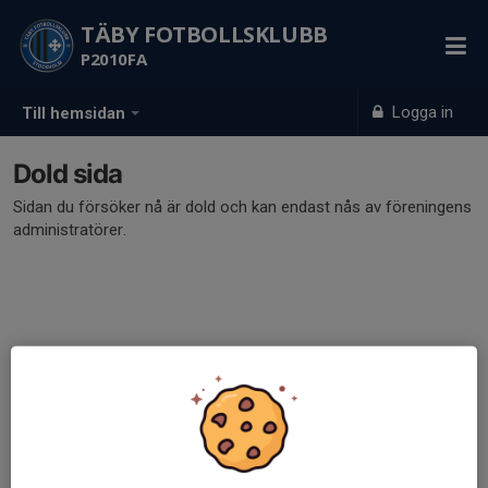
TÄBY FOTBOLLSKLUBB
P2010FA
Logga in
Till hemsidan
Dold sida
Sidan du försöker nå är dold och kan endast nås av föreningens
administratörer.