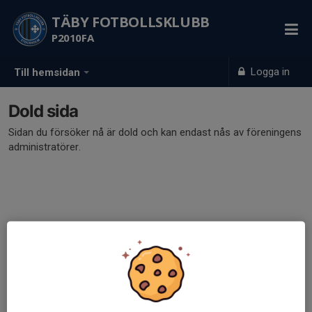
TÄBY FOTBOLLSKLUBB
P2010FA
Logga in
Till hemsidan
Dold sida
Sidan du försöker nå är dold och kan endast nås av föreningens
administratörer.