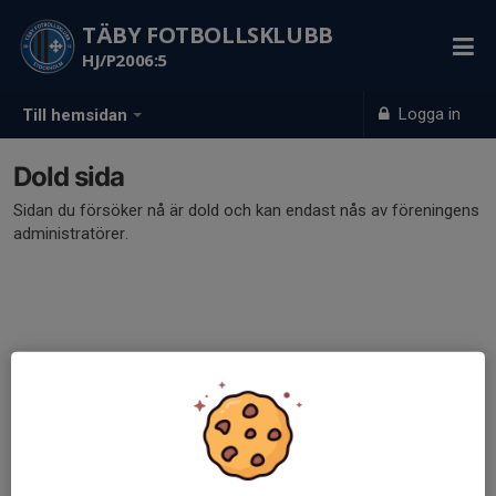
TÄBY FOTBOLLSKLUBB
HJ/P2006:5
Logga in
Till hemsidan
Dold sida
Sidan du försöker nå är dold och kan endast nås av föreningens
administratörer.